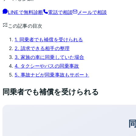
LINEで無料診断
電話で相談
メールで相談
この記事の目次
1
.
同乗者でも補償を受けられる
2
.
請求できる相手の整理
3
.
家族の車に同乗していた場合
4
.
タクシーやバスの同乗事故
5
.
事故ナビが同乗事故もサポート
同乗者でも補償を受けられる