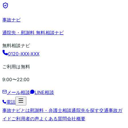
事故ナビ
通院先・慰謝料 無料相談ナビ
無料相談ナビ
0120-XXX-XXX
ご利用は無料
9:00〜22:00
メール相談
LINE相談
電話
事故ナビとは
慰謝料・弁護士相談
通院先を探す
交通事故ガ
イド
ご利用者の声
よくある質問
会社概要