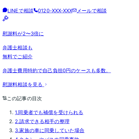
LINEで相談
0120-XXX-XXX
メールで相談
慰謝料が2〜3倍に
弁護士相談も
無料でご紹介
弁護士費用特約で自己負担0円のケースも多数。
慰謝料相談を見る
この記事の目次
1
.
同乗者でも補償を受けられる
2
.
請求できる相手の整理
3
.
家族の車に同乗していた場合