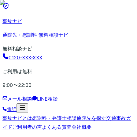
事故ナビ
通院先・慰謝料 無料相談ナビ
無料相談ナビ
0120-XXX-XXX
ご利用は無料
9:00〜22:00
メール相談
LINE相談
電話
事故ナビとは
慰謝料・弁護士相談
通院先を探す
交通事故ガ
イド
ご利用者の声
よくある質問
会社概要