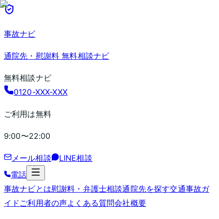
事故ナビ
通院先・慰謝料 無料相談ナビ
無料相談ナビ
0120-XXX-XXX
ご利用は無料
9:00〜22:00
メール相談
LINE相談
電話
事故ナビとは
慰謝料・弁護士相談
通院先を探す
交通事故ガ
イド
ご利用者の声
よくある質問
会社概要