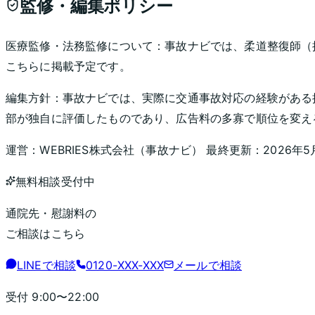
監修・編集ポリシー
医療監修・法務監修について：
事故ナビでは、柔道整復師（
こちらに掲載予定です。
編集方針：
事故ナビでは、実際に交通事故対応の経験がある
部が独自に評価したものであり、広告料の多寡で順位を変え
運営：
WEBRIES株式会社
（
事故ナビ
） 最終更新：
2026年5
無料相談受付中
通院先・慰謝料の
ご相談はこちら
LINEで相談
0120-XXX-XXX
メールで相談
受付
9:00〜22:00