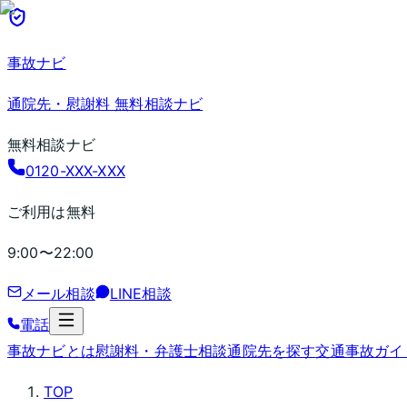
事故ナビ
通院先・慰謝料 無料相談ナビ
無料相談ナビ
0120-XXX-XXX
ご利用は無料
9:00〜22:00
メール相談
LINE相談
電話
事故ナビとは
慰謝料・弁護士相談
通院先を探す
交通事故ガイ
TOP