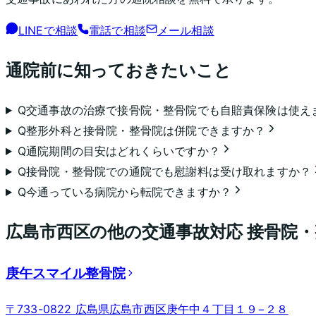
LINEで相談
電話で相談
メール相談
通院前に知っておきたいこと
Q
交通事故の治療で接骨院・整骨院でも自賠責保険は使え
Q
整形外科と接骨院・整骨院は併院できますか？
Q
通院期間の目安はどれくらいですか？
Q
接骨院・整骨院での通院でも慰謝料は受け取れますか？
Q
今通っている病院から転院できますか？
広島市西区
の他の交通事故対応 接骨院
庚午スマイル整骨院
〒733-0822 広島県広島市西区庚午中４丁目１９−２８