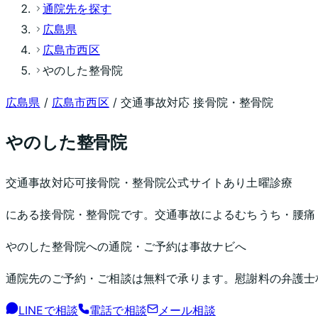
通院先を探す
広島県
広島市西区
やのした整骨院
広島県
/
広島市西区
/ 交通事故対応 接骨院・整骨院
やのした整骨院
交通事故対応可
接骨院・整骨院
公式サイトあり
土曜診療
にある接骨院・整骨院です。交通事故によるむちうち・腰痛
やのした整骨院
への通院・ご予約は事故ナビへ
通院先のご予約・ご相談は無料で承ります。慰謝料の弁護士
LINEで相談
電話で相談
メール相談