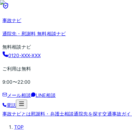
事故ナビ
通院先・慰謝料 無料相談ナビ
無料相談ナビ
0120-XXX-XXX
ご利用は無料
9:00〜22:00
メール相談
LINE相談
電話
事故ナビとは
慰謝料・弁護士相談
通院先を探す
交通事故ガイ
TOP