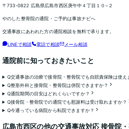
〒733-0822 広島県広島市西区庚午中４丁目１０−２
やのした整骨院
の通院・ご予約は事故ナビへ
交通事故にあわれた方の通院相談を無料で承ります。
LINEで相談
電話で相談
メール相談
通院前に知っておきたいこと
Q
交通事故の治療で接骨院・整骨院でも自賠責保険は使え
Q
整形外科と接骨院・整骨院は併院できますか？
Q
通院期間の目安はどれくらいですか？
Q
接骨院・整骨院での通院でも慰謝料は受け取れますか？
Q
今通っている病院から転院できますか？
広島市西区
の他の交通事故対応 接骨院