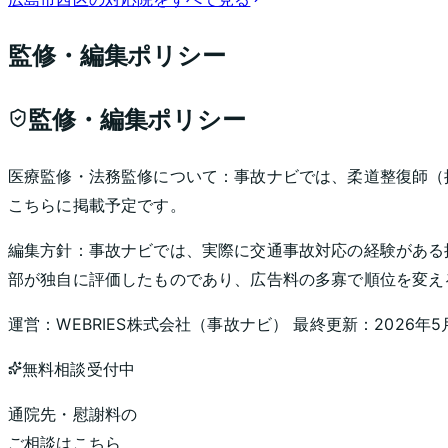
監修・編集ポリシー
監修・編集ポリシー
医療監修・法務監修について：
事故ナビでは、柔道整復師（
こちらに掲載予定です。
編集方針：
事故ナビでは、実際に交通事故対応の経験がある
部が独自に評価したものであり、広告料の多寡で順位を変え
運営：
WEBRIES株式会社
（
事故ナビ
） 最終更新：
2026年5
無料相談受付中
通院先・慰謝料の
ご相談はこちら