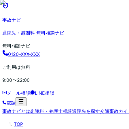
事故ナビ
通院先・慰謝料 無料相談ナビ
無料相談ナビ
0120-XXX-XXX
ご利用は無料
9:00〜22:00
メール相談
LINE相談
電話
事故ナビとは
慰謝料・弁護士相談
通院先を探す
交通事故ガイ
TOP