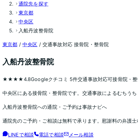
通院先を探す
東京都
中央区
入船丹波整骨院
東京都
/
中央区
/ 交通事故対応 接骨院・整骨院
入船丹波整骨院
★★★★
4.8
Googleクチコミ
5
件
交通事故対応可
接骨院・整
中央区にある接骨院・整骨院です。交通事故によるむちうち
入船丹波整骨院
への通院・ご予約は事故ナビへ
通院先のご予約・ご相談は無料で承ります。慰謝料の弁護士
LINEで相談
電話で相談
メール相談