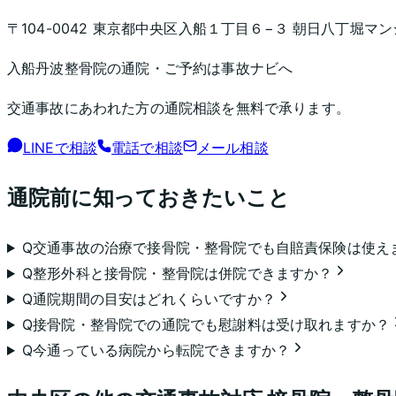
〒104-0042 東京都中央区入船１丁目６−３ 朝日八丁堀マ
入船丹波整骨院
の通院・ご予約は事故ナビへ
交通事故にあわれた方の通院相談を無料で承ります。
LINEで相談
電話で相談
メール相談
通院前に知っておきたいこと
Q
交通事故の治療で接骨院・整骨院でも自賠責保険は使え
Q
整形外科と接骨院・整骨院は併院できますか？
Q
通院期間の目安はどれくらいですか？
Q
接骨院・整骨院での通院でも慰謝料は受け取れますか？
Q
今通っている病院から転院できますか？