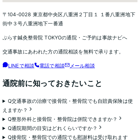
〒104-0028 東京都中央区八重洲２丁目１ １番八重洲地下
街中３号八重洲地下一番通
ぷらす鍼灸整骨院 TOKYO
の通院・ご予約は事故ナビへ
交通事故にあわれた方の通院相談を無料で承ります。
LINEで相談
電話で相談
メール相談
通院前に知っておきたいこと
Q
交通事故の治療で接骨院・整骨院でも自賠責保険は使
えますか？
Q
整形外科と接骨院・整骨院は併院できますか？
Q
通院期間の目安はどれくらいですか？
Q
接骨院・整骨院での通院でも慰謝料は受け取れます