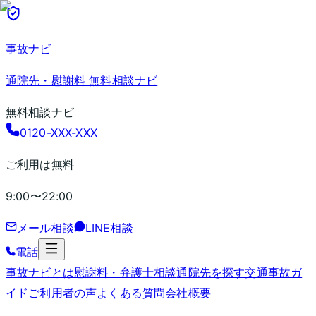
事故ナビ
通院先・慰謝料 無料相談ナビ
無料相談ナビ
0120-XXX-XXX
ご利用は無料
9:00〜22:00
メール相談
LINE相談
電話
事故ナビとは
慰謝料・弁護士相談
通院先を探す
交通事故ガ
イド
ご利用者の声
よくある質問
会社概要