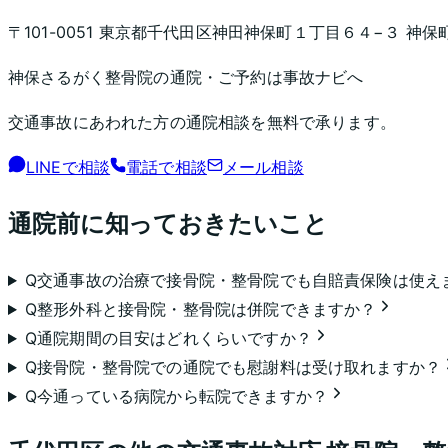
〒101-0051 東京都千代田区神田神保町１丁目６４−３ 神保町
神保さるがく整骨院
の通院・ご予約は事故ナビへ
交通事故にあわれた方の通院相談を無料で承ります。
LINEで相談
電話で相談
メール相談
通院前に知っておきたいこと
Q
交通事故の治療で接骨院・整骨院でも自賠責保険は使え
Q
整形外科と接骨院・整骨院は併院できますか？
Q
通院期間の目安はどれくらいですか？
Q
接骨院・整骨院での通院でも慰謝料は受け取れますか？
Q
今通っている病院から転院できますか？