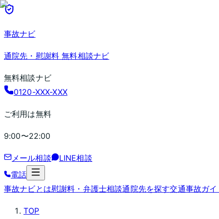
事故ナビ
通院先・慰謝料 無料相談ナビ
無料相談ナビ
0120-XXX-XXX
ご利用は無料
9:00〜22:00
メール相談
LINE相談
電話
事故ナビとは
慰謝料・弁護士相談
通院先を探す
交通事故ガイ
TOP