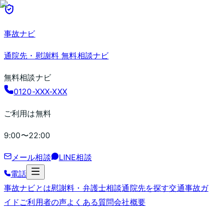
事故ナビ
通院先・慰謝料 無料相談ナビ
無料相談ナビ
0120-XXX-XXX
ご利用は無料
9:00〜22:00
メール相談
LINE相談
電話
事故ナビとは
慰謝料・弁護士相談
通院先を探す
交通事故ガ
イド
ご利用者の声
よくある質問
会社概要