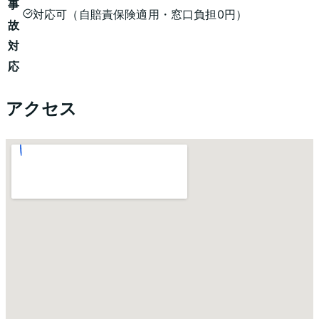
事
対応可（自賠責保険適用・窓口負担0円）
故
対
応
アクセス