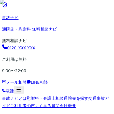
事故ナビ
通院先・慰謝料 無料相談ナビ
無料相談ナビ
0120-XXX-XXX
ご利用は無料
9:00〜22:00
メール相談
LINE相談
電話
事故ナビとは
慰謝料・弁護士相談
通院先を探す
交通事故ガ
イド
ご利用者の声
よくある質問
会社概要