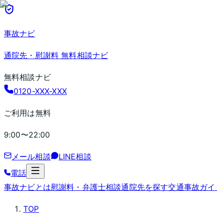
事故ナビ
通院先・慰謝料 無料相談ナビ
無料相談ナビ
0120-XXX-XXX
ご利用は無料
9:00〜22:00
メール相談
LINE相談
電話
事故ナビとは
慰謝料・弁護士相談
通院先を探す
交通事故ガイ
TOP