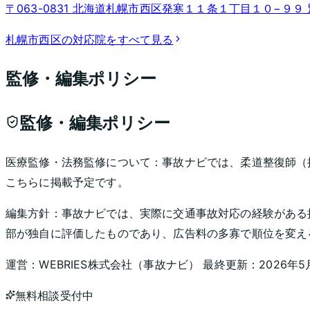
〒063-0831 北海道札幌市西区発寒１１条１丁目１０−９９
札幌市西区
の対応院をすべて見る
監修・編集ポリシー
監修・編集ポリシー
医療監修・法務監修について：
事故ナビでは、柔道整復師（
こちらに掲載予定です。
編集方針：
事故ナビでは、実際に交通事故対応の経験がある
部が独自に評価したものであり、広告料の多寡で順位を変え
運営：
WEBRIES株式会社
（
事故ナビ
） 最終更新：
2026年5
無料相談受付中