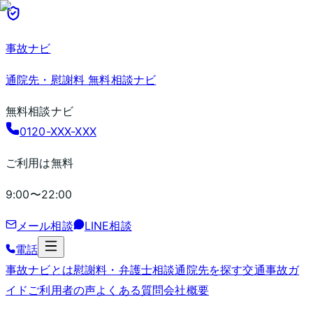
事故ナビ
通院先・慰謝料 無料相談ナビ
無料相談ナビ
0120-XXX-XXX
ご利用は無料
9:00〜22:00
メール相談
LINE相談
電話
事故ナビとは
慰謝料・弁護士相談
通院先を探す
交通事故ガ
イド
ご利用者の声
よくある質問
会社概要