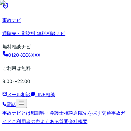
事故ナビ
通院先・慰謝料 無料相談ナビ
無料相談ナビ
0120-XXX-XXX
ご利用は無料
9:00〜22:00
メール相談
LINE相談
電話
事故ナビとは
慰謝料・弁護士相談
通院先を探す
交通事故ガ
イド
ご利用者の声
よくある質問
会社概要