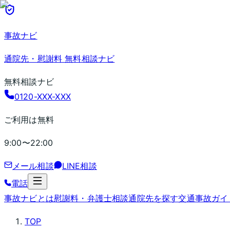
事故ナビ
通院先・慰謝料 無料相談ナビ
無料相談ナビ
0120-XXX-XXX
ご利用は無料
9:00〜22:00
メール相談
LINE相談
電話
事故ナビとは
慰謝料・弁護士相談
通院先を探す
交通事故ガイ
TOP