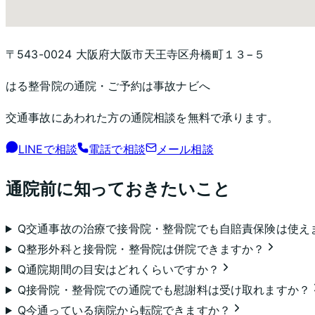
〒543-0024 大阪府大阪市天王寺区舟橋町１３−５
はる整骨院
の通院・ご予約は事故ナビへ
交通事故にあわれた方の通院相談を無料で承ります。
LINEで相談
電話で相談
メール相談
通院前に知っておきたいこと
Q
交通事故の治療で接骨院・整骨院でも自賠責保険は使え
Q
整形外科と接骨院・整骨院は併院できますか？
Q
通院期間の目安はどれくらいですか？
Q
接骨院・整骨院での通院でも慰謝料は受け取れますか？
Q
今通っている病院から転院できますか？