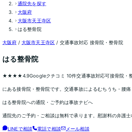
通院先を探す
大阪府
大阪市天王寺区
はる整骨院
大阪府
/
大阪市天王寺区
/ 交通事故対応 接骨院・整骨院
はる整骨院
★★★★
4.9
Googleクチコミ
10
件
交通事故対応可
接骨院・
にある接骨院・整骨院です。交通事故によるむちうち・腰痛
はる整骨院
への通院・ご予約は事故ナビへ
通院先のご予約・ご相談は無料で承ります。慰謝料の弁護士
LINEで相談
電話で相談
メール相談