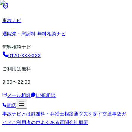
事故ナビ
通院先・慰謝料 無料相談ナビ
無料相談ナビ
0120-XXX-XXX
ご利用は無料
9:00〜22:00
メール相談
LINE相談
電話
事故ナビとは
慰謝料・弁護士相談
通院先を探す
交通事故ガ
イド
ご利用者の声
よくある質問
会社概要