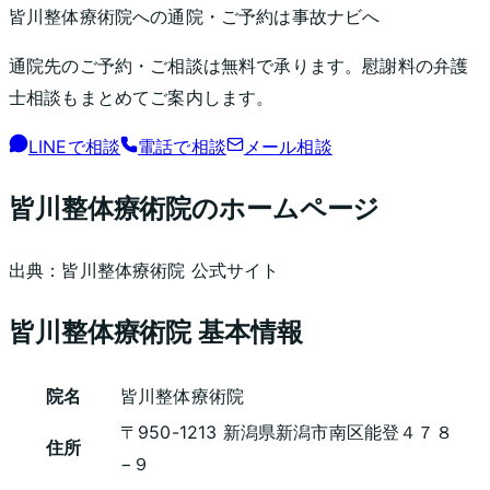
皆川整体療術院
への通院・ご予約は事故ナビへ
通院先のご予約・ご相談は無料で承ります。慰謝料の弁護
士相談もまとめてご案内します。
LINEで相談
電話で相談
メール相談
皆川整体療術院
のホームページ
出典：
皆川整体療術院
公式サイト
皆川整体療術院
基本情報
院名
皆川整体療術院
〒950-1213 新潟県新潟市南区能登４７８
住所
−９