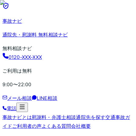
事故ナビ
通院先・慰謝料 無料相談ナビ
無料相談ナビ
0120-XXX-XXX
ご利用は無料
9:00〜22:00
メール相談
LINE相談
電話
事故ナビとは
慰謝料・弁護士相談
通院先を探す
交通事故ガ
イド
ご利用者の声
よくある質問
会社概要