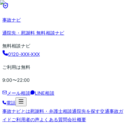
事故ナビ
通院先・慰謝料 無料相談ナビ
無料相談ナビ
0120-XXX-XXX
ご利用は無料
9:00〜22:00
メール相談
LINE相談
電話
事故ナビとは
慰謝料・弁護士相談
通院先を探す
交通事故ガ
イド
ご利用者の声
よくある質問
会社概要