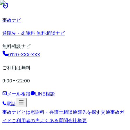
事故ナビ
通院先・慰謝料 無料相談ナビ
無料相談ナビ
0120-XXX-XXX
ご利用は無料
9:00〜22:00
メール相談
LINE相談
電話
事故ナビとは
慰謝料・弁護士相談
通院先を探す
交通事故ガ
イド
ご利用者の声
よくある質問
会社概要