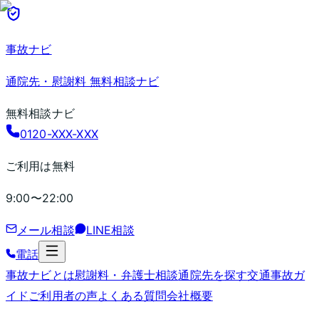
事故ナビ
通院先・慰謝料 無料相談ナビ
無料相談ナビ
0120-XXX-XXX
ご利用は無料
9:00〜22:00
メール相談
LINE相談
電話
事故ナビとは
慰謝料・弁護士相談
通院先を探す
交通事故ガ
イド
ご利用者の声
よくある質問
会社概要