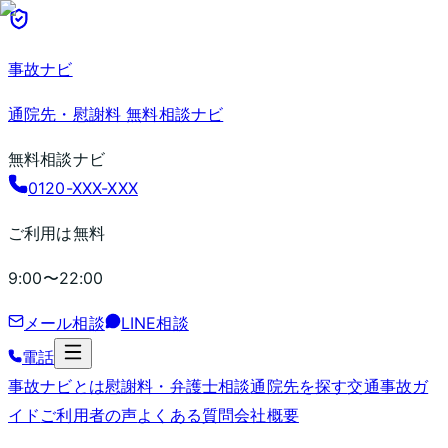
事故ナビ
通院先・慰謝料 無料相談ナビ
無料相談ナビ
0120-XXX-XXX
ご利用は無料
9:00〜22:00
メール相談
LINE相談
電話
事故ナビとは
慰謝料・弁護士相談
通院先を探す
交通事故ガ
イド
ご利用者の声
よくある質問
会社概要