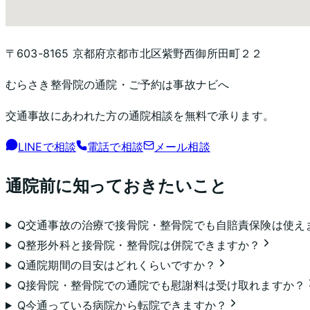
〒603-8165 京都府京都市北区紫野西御所田町２２
むらさき整骨院
の通院・ご予約は事故ナビへ
交通事故にあわれた方の通院相談を無料で承ります。
LINEで相談
電話で相談
メール相談
通院前に知っておきたいこと
Q
交通事故の治療で接骨院・整骨院でも自賠責保険は使え
Q
整形外科と接骨院・整骨院は併院できますか？
Q
通院期間の目安はどれくらいですか？
Q
接骨院・整骨院での通院でも慰謝料は受け取れますか？
Q
今通っている病院から転院できますか？