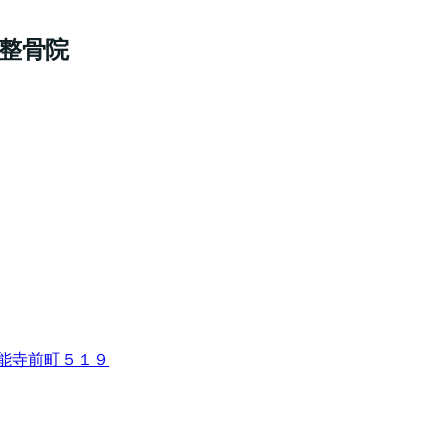
・整骨院
本能寺前町５１９