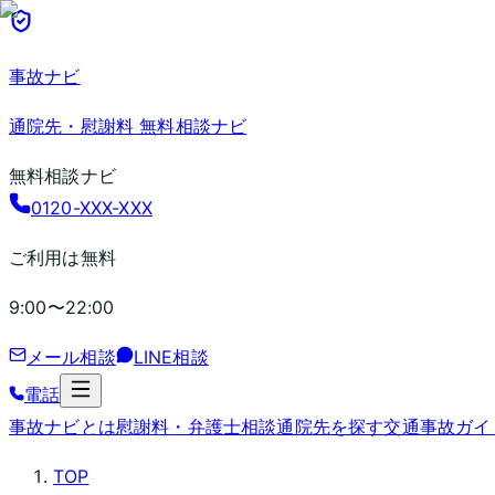
事故ナビ
通院先・慰謝料 無料相談ナビ
無料相談ナビ
0120-XXX-XXX
ご利用は無料
9:00〜22:00
メール相談
LINE相談
電話
事故ナビとは
慰謝料・弁護士相談
通院先を探す
交通事故ガイ
TOP