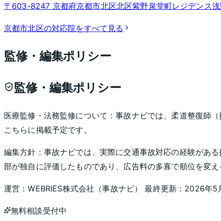
〒603-8247 京都府京都市北区北区紫野泉堂町レジデンス浅
京都市北区
の対応院をすべて見る
監修・編集ポリシー
監修・編集ポリシー
医療監修・法務監修について：
事故ナビでは、柔道整復師（
こちらに掲載予定です。
編集方針：
事故ナビでは、実際に交通事故対応の経験がある
部が独自に評価したものであり、広告料の多寡で順位を変え
運営：
WEBRIES株式会社
（
事故ナビ
） 最終更新：
2026年5
無料相談受付中