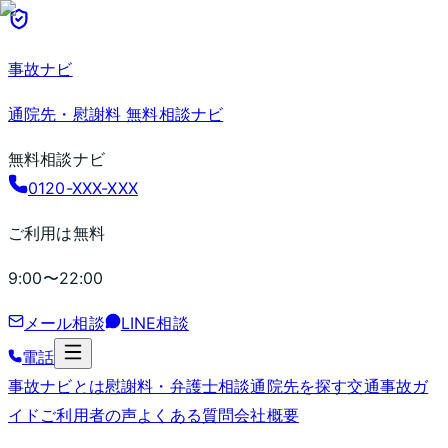
事故ナビ
通院先・慰謝料 無料相談ナビ
無料相談ナビ
0120-XXX-XXX
ご利用は無料
9:00〜22:00
メール相談
LINE相談
電話
事故ナビとは
慰謝料・弁護士相談
通院先を探す
交通事故ガ
イド
ご利用者の声
よくある質問
会社概要