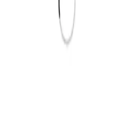
・整骨院
03号室
六甲道ハイツ 1階