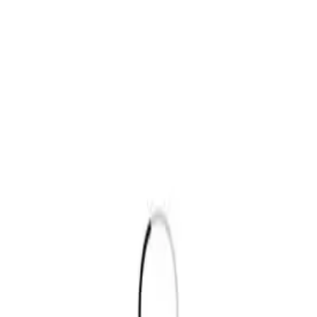
摩耶 1階西 店舗
ますか？