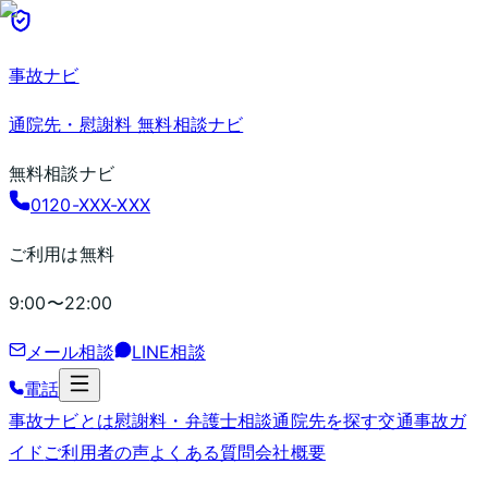
事故ナビ
通院先・慰謝料 無料相談ナビ
無料相談ナビ
0120-XXX-XXX
ご利用は無料
9:00〜22:00
メール相談
LINE相談
電話
事故ナビとは
慰謝料・弁護士相談
通院先を探す
交通事故ガ
イド
ご利用者の声
よくある質問
会社概要