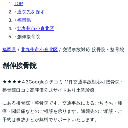
TOP
通院先を探す
福岡県
北九州市小倉北区
創伸接骨院
福岡県
/
北九州市小倉北区
/ 交通事故対応 接骨院・整骨院
創伸接骨院
★★★★
4.3
Googleクチコミ
11
件
交通事故対応可
接骨院・
整骨院
口コミ高評価
公式サイトあり
土曜診療
にある接骨院・整骨院です。交通事故によるむちうち・腰
痛・関節痛などのご相談を承ります。通院先のご相談・ご
予約は事故ナビが無料でサポートいたします。