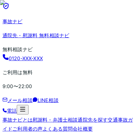
事故ナビ
通院先・慰謝料 無料相談ナビ
無料相談ナビ
0120-XXX-XXX
ご利用は無料
9:00〜22:00
メール相談
LINE相談
電話
事故ナビとは
慰謝料・弁護士相談
通院先を探す
交通事故ガ
イド
ご利用者の声
よくある質問
会社概要