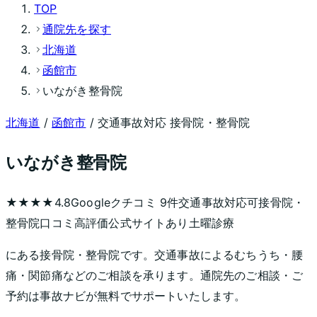
TOP
通院先を探す
北海道
函館市
いながき整骨院
北海道
/
函館市
/ 交通事故対応 接骨院・整骨院
いながき整骨院
★★★★
4.8
Googleクチコミ
9
件
交通事故対応可
接骨院・
整骨院
口コミ高評価
公式サイトあり
土曜診療
にある接骨院・整骨院です。交通事故によるむちうち・腰
痛・関節痛などのご相談を承ります。通院先のご相談・ご
予約は事故ナビが無料でサポートいたします。