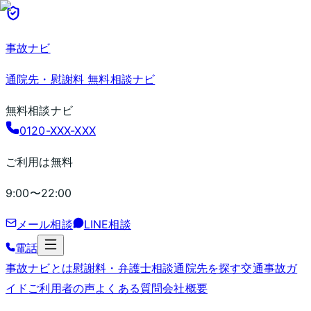
事故ナビ
通院先・慰謝料 無料相談ナビ
無料相談ナビ
0120-XXX-XXX
ご利用は無料
9:00〜22:00
メール相談
LINE相談
電話
事故ナビとは
慰謝料・弁護士相談
通院先を探す
交通事故ガ
イド
ご利用者の声
よくある質問
会社概要