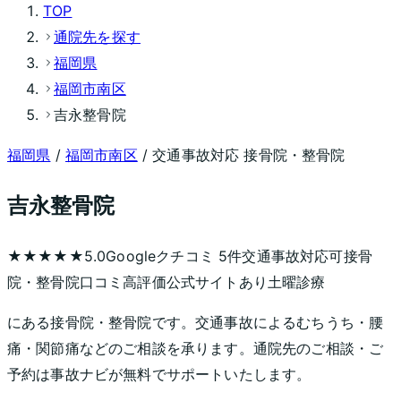
TOP
通院先を探す
福岡県
福岡市南区
吉永整骨院
福岡県
/
福岡市南区
/ 交通事故対応 接骨院・整骨院
吉永整骨院
★★★★★
5.0
Googleクチコミ
5
件
交通事故対応可
接骨
院・整骨院
口コミ高評価
公式サイトあり
土曜診療
にある接骨院・整骨院です。交通事故によるむちうち・腰
痛・関節痛などのご相談を承ります。通院先のご相談・ご
予約は事故ナビが無料でサポートいたします。