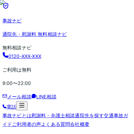
事故ナビ
通院先・慰謝料 無料相談ナビ
無料相談ナビ
0120-XXX-XXX
ご利用は無料
9:00〜22:00
メール相談
LINE相談
電話
事故ナビとは
慰謝料・弁護士相談
通院先を探す
交通事故ガ
イド
ご利用者の声
よくある質問
会社概要