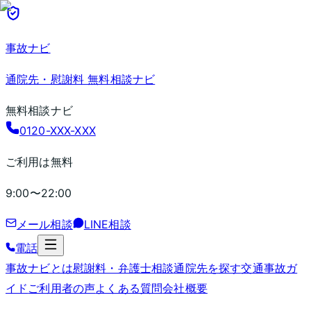
事故ナビ
通院先・慰謝料 無料相談ナビ
無料相談ナビ
0120-XXX-XXX
ご利用は無料
9:00〜22:00
メール相談
LINE相談
電話
事故ナビとは
慰謝料・弁護士相談
通院先を探す
交通事故ガ
イド
ご利用者の声
よくある質問
会社概要