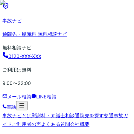
事故ナビ
通院先・慰謝料 無料相談ナビ
無料相談ナビ
0120-XXX-XXX
ご利用は無料
9:00〜22:00
メール相談
LINE相談
電話
事故ナビとは
慰謝料・弁護士相談
通院先を探す
交通事故ガ
イド
ご利用者の声
よくある質問
会社概要