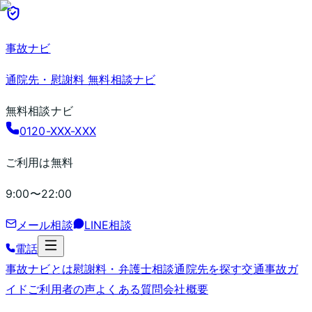
事故ナビ
通院先・慰謝料 無料相談ナビ
無料相談ナビ
0120-XXX-XXX
ご利用は無料
9:00〜22:00
メール相談
LINE相談
電話
事故ナビとは
慰謝料・弁護士相談
通院先を探す
交通事故ガ
イド
ご利用者の声
よくある質問
会社概要