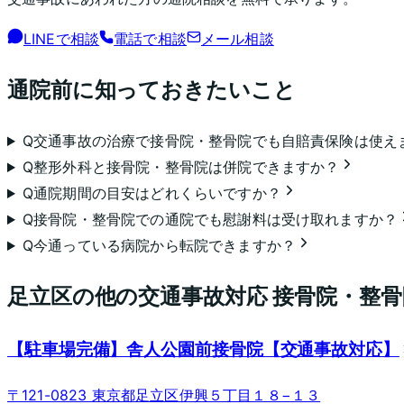
LINEで相談
電話で相談
メール相談
通院前に知っておきたいこと
Q
交通事故の治療で接骨院・整骨院でも自賠責保険は使え
Q
整形外科と接骨院・整骨院は併院できますか？
Q
通院期間の目安はどれくらいですか？
Q
接骨院・整骨院での通院でも慰謝料は受け取れますか？
Q
今通っている病院から転院できますか？
足立区
の他の交通事故対応 接骨院・整骨
【駐車場完備】舎人公園前接骨院【交通事故対応】
〒121-0823 東京都足立区伊興５丁目１８−１３