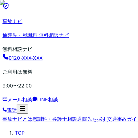
事故ナビ
通院先・慰謝料 無料相談ナビ
無料相談ナビ
0120-XXX-XXX
ご利用は無料
9:00〜22:00
メール相談
LINE相談
電話
事故ナビとは
慰謝料・弁護士相談
通院先を探す
交通事故ガイ
TOP