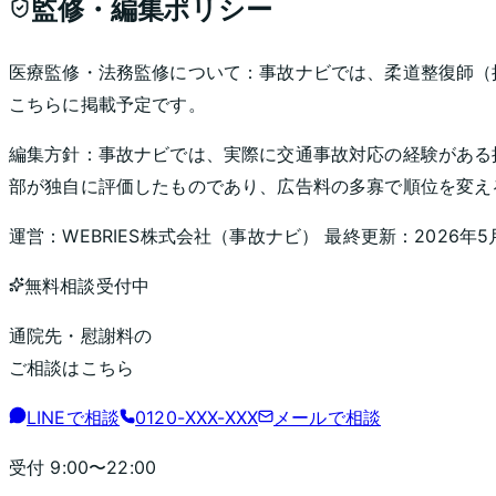
監修・編集ポリシー
医療監修・法務監修について：
事故ナビでは、柔道整復師（
こちらに掲載予定です。
編集方針：
事故ナビでは、実際に交通事故対応の経験がある
部が独自に評価したものであり、広告料の多寡で順位を変え
運営：
WEBRIES株式会社
（
事故ナビ
） 最終更新：
2026年5
無料相談受付中
通院先・慰謝料の
ご相談はこちら
LINEで相談
0120-XXX-XXX
メールで相談
受付
9:00〜22:00