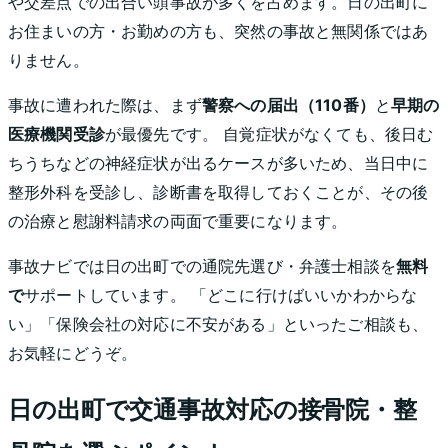
や交差点での出合い頭事故が多くを占めます。
日の出町
に
お住まいの方・お勤めの方も、突然の事故と無関係ではあ
りません。
事故に遭われた際は、まず
警察への届出（110番）
と
早期の
医療機関受診
が最優先です。 自覚症状がなくても、後日む
ちうちなどの神経症状が出るケースが多いため、当日中に
整形外科を受診し、診断書を取得しておくことが、その後
の治療と慰謝料請求の両面で重要になります。
事故ナビでは
日の出町
での通院先選び・弁護士相談を
無料
で
サポートしています。 「どこに行けばいいかわからな
い」「保険会社の対応に不安がある」といったご相談も、
お気軽にどうぞ。
日の出町
で交通事故対応の接骨院・整