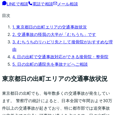
LINEで相談
電話で相談
メール相談
目次
1.
東京都
日の出町
エリアの交通事故状況
2. 交通事故の怪我の大半が「むちうち」です
3. むちうちのリハビリ先として接骨院がおすすめな理
由
4.
日の出町
で交通事故対応ができる接骨院・整骨院
5.
日の出町
の通院先を事故ナビへご相談
東京都
日の出町
エリアの交通事故状況
東京都
日の出町
でも、毎年数多くの交通事故が発生してい
ます。 警察庁の統計によると、日本全国で年間およそ30万
件以上の交通事故が起きており、特に都市部では追突事故