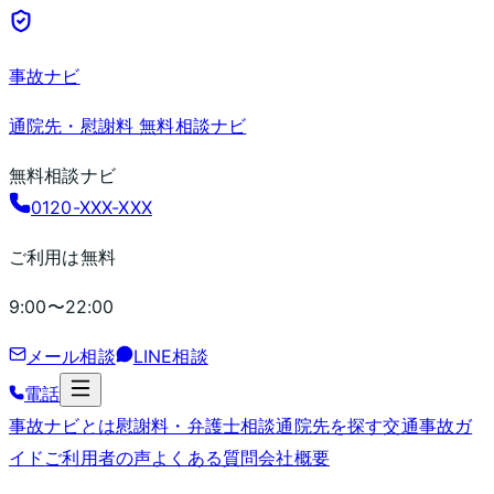
事故ナビ
通院先・慰謝料 無料相談ナビ
無料相談ナビ
0120-XXX-XXX
ご利用は無料
9:00〜22:00
メール相談
LINE相談
電話
事故ナビとは
慰謝料・弁護士相談
通院先を探す
交通事故ガ
イド
ご利用者の声
よくある質問
会社概要